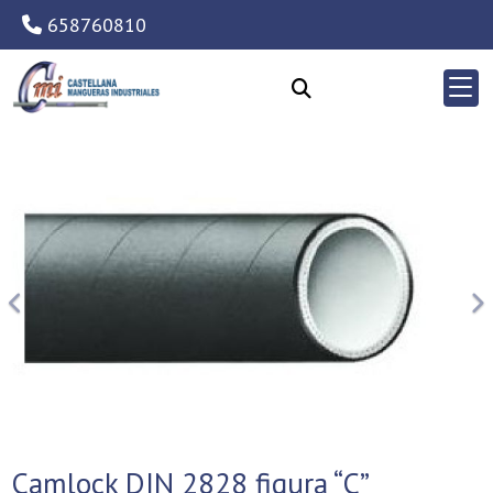
658760810
Anterior
Si
Camlock DIN 2828 figura “C”