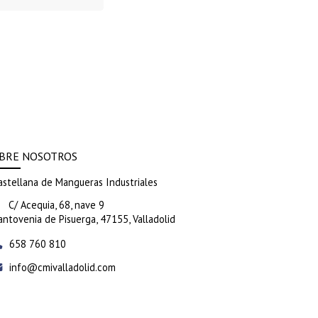
BRE NOSOTROS
astellana de Mangueras Industriales
C/ Acequia, 68, nave 9
antovenia de Pisuerga,
47155,
Valladolid
658 760 810
info
cmivalladolid.com