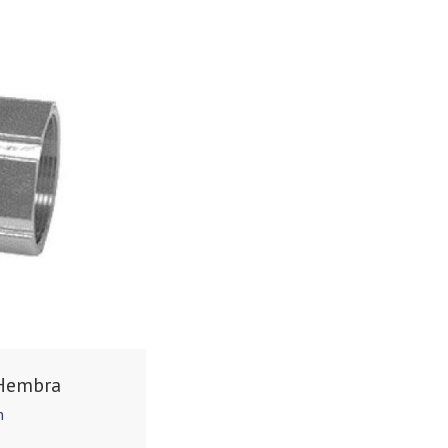
Hembra
n