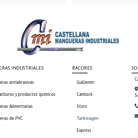
RAS INDUSTRIALES
RACORES
SO
C
ras antiabrasivas
Guillemin
arburos y productos químicos
Camlock
S
ras Alimentarias
Storz
eras de PVC
Tankwagen
Express