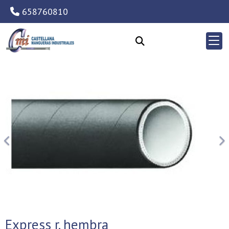
658760810
Anterior
Si
Express r. hembra