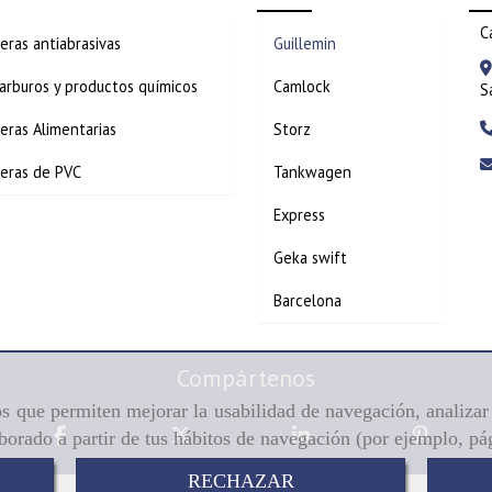
C
ras antiabrasivas
Guillemin
arburos y productos químicos
Camlock
S
ras Alimentarias
Storz
eras de PVC
Tankwagen
Express
Geka swift
Barcelona
Compártenos
ros que permiten mejorar la usabilidad de navegación, analiza
aborado a partir de tus hábitos de navegación (por ejemplo, pá
RECHAZAR