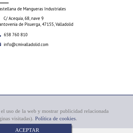
astellana de Mangueras Industriales
C/ Acequia, 68, nave 9
antovenia de Pisuerga,
47155,
Valladolid
658 760 810
info
cmivalladolid.com
r el uso de la web y mostrar publicidad relacionada
ginas visitadas).
Política de cookies
.
ACEPTAR