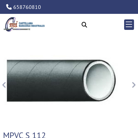
658760810
Anterior
Si
MPVC S 112