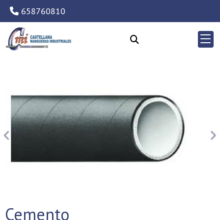
658760810
Anterior
Si
Cemento