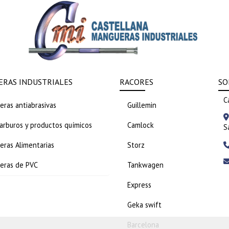
RAS INDUSTRIALES
RACORES
SO
C
ras antiabrasivas
Guillemin
arburos y productos químicos
Camlock
S
ras Alimentarias
Storz
eras de PVC
Tankwagen
Express
Geka swift
Barcelona