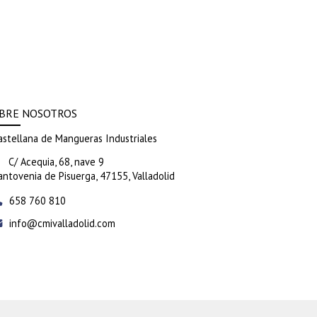
BRE NOSOTROS
astellana de Mangueras Industriales
C/ Acequia, 68, nave 9
antovenia de Pisuerga,
47155,
Valladolid
658 760 810
info
cmivalladolid.com