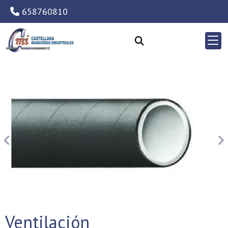
658760810
Anterior
Si
Ventilación